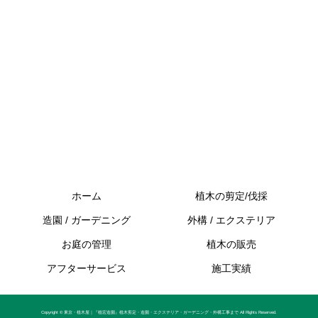
ホーム
植木の剪定/伐採
造園 / ガーデニング
外構 / エクステリア
お庭の管理
植木の販売
アフターサービス
施工実績
Copyright © 東京・植木屋｜『植宏造園』植木剪定・造園・エクステリア・ガーデニング・外構工事まで All Rights Reserved.