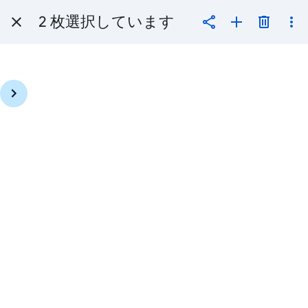
2 枚選択しています
疑
問
符
キ
ー
（?）
2 年前
1 年前
を
押
す
と
利
用
可